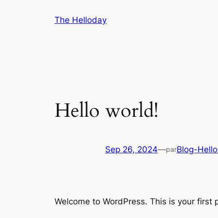
Aller
The Helloday
au
contenu
Hello world!
Sep 26, 2024
—
Blog-Hell
par
Welcome to WordPress. This is your first po