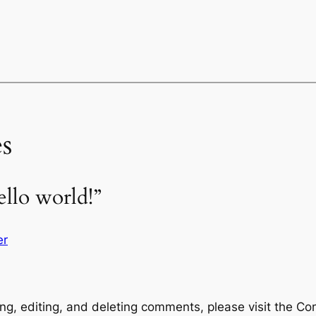
s
llo world!”
er
ng, editing, and deleting comments, please visit the C